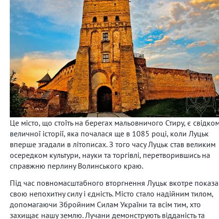
Це місто, що стоїть на берегах мальовничого Стиру, є свідко
величної історії, яка почалася ще в 1085 році, коли Луцьк
вперше згадали в літописах. З того часу Луцьк став великим
осередком культури, науки та торгівлі, перетворившись на
справжню перлину Волинського краю.
Під час повномасштабного вторгнення Луцьк вкотре показа
свою непохитну силу і єдність. Місто стало надійним тилом,
допомагаючи Збройним Силам України та всім тим, хто
захищає нашу землю. Лучани демонструють відданість та