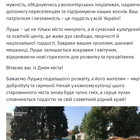
мужність, об’єднуючись у волонтерських ініціативах, надаюч
допомогу переселенцям та підтримуючи наших воєнів. Ваш
патріотизм і незламність – це гордість у всій Україні!
Луцьк – це не тільки місто минулого, а й сучасний культурни
та освітній центр, де живе дух свободи, творчості й
національної гордості. Завдяки вашим зусиллям, шановні
мешканці, Луцьк залишається яскравим і квітучим,
відкриваючи нові горизонти для розвитку та процвітання.
Вітаємо вас із Днем міста!
Бажаємо Луцьку подальшого розквіту, а його жителям – миру
добробуту та гармонії. Нехай у кожному куточці цього
старовинного міста знову буде чутно сміх, а серця лучан
сповнюються гордістю за свій славетний рідний край!