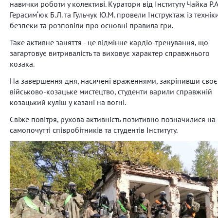
навички роботи у колективі. Куратори від Інституту Чайка Р.А
Герасим‘юк Б.Л. та Гульчук Ю.М. провели Інструктаж із технік
безпеки та розповіли про основні правила гри.
Таке активне заняття - це відмінне кардіо-тренування, що
загартовує витривалість та виховує характер справжнього
козака.
На завершення дня, насичені враженнями, закріпивши своє
військово-козацьке мистецтво, студенти варили справжній
козацький куліш у казані на вогні.
Свіже повітря, рухова активність позитивно позначилися на
самопочутті співробітників та студентів Інституту.